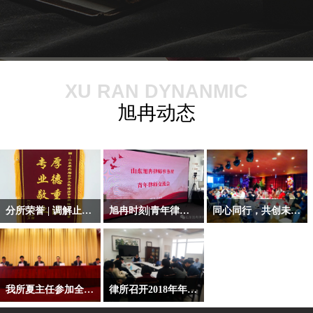
XU RAN DYNANMIC
旭冉动态
分所荣誉 | 调解止纷息讼，旭冉律师事务所陈秀霞、牛蕾律师获赠锦旗
旭冉时刻|青年律师学习交流会
同心同行，共创未来——律所召开2019年年会
我所夏主任参加全市律师工作会议
律所召开2018年年终总结大会