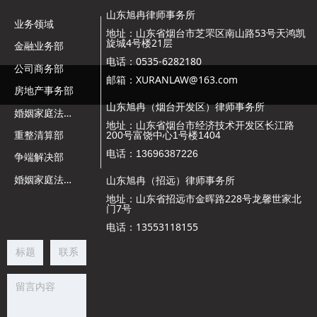
山东旭冉律师事务所
业务领域
山东省烟台市芝罘区南山路53号天鸿凯
地址：
旋城4号楼21层
金融业务部
电话：0535-6282180
公司商务部
邮箱：XURANLAW@163.com
房地产事务部
山东旭冉（烟台开发区）律师事务所
婚
姻家庭法务事业部
地址：山东省烟台市经济技术开发区长江路
200号富饶中心1号楼1404
重整清算部
电话：13696387226
争端解决部
婚
姻家庭法务事业部
东旭冉（招远）律师事务所
山
地址：山东省招远市金晖路228号龙馨世家北
门7号
电话：13553118155